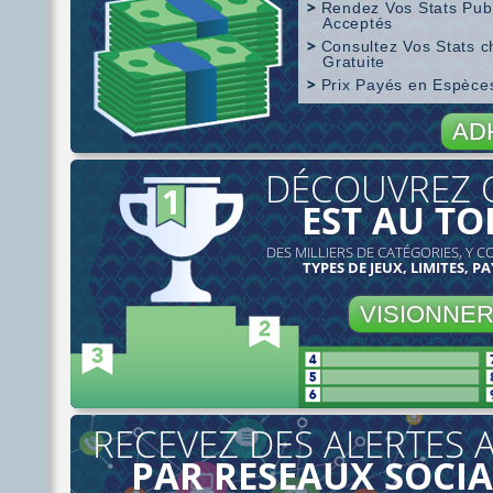
Rendez Vos Stats Pub
Acceptés
Consultez Vos Stats 
Gratuite
Prix Payés en Espèc
Couverture de SharkScope
AD
DÉCOUVREZ 
EST AU TO
DES MILLIERS DE CATÉGORIES, Y C
TYPES DE JEUX, LIMITES, PA
VISIONNE
RECEVEZ DES ALERTES 
PAR RESEAUX SOCI