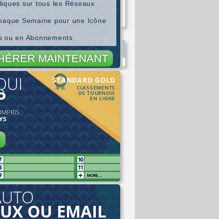
liques sur tous les Réseaux
chaque Semaine pour une Icône
es ou en Abonnements
HÉRER MAINTENANT
QUI
STANDARD GOLD
CLASSEMENTS
P
DE TOURNOIS
EN LIGNE
OMPRIS :
YS
R
AUTO
AUX OU EMAIL