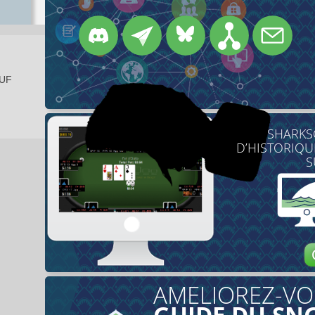
EUF
SHARKS
D’HISTORIQU
S
AMELIOREZ-VO