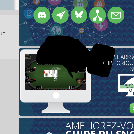
EUF
SHARKS
D’HISTORIQU
S
AMELIOREZ-VO