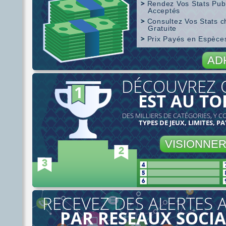
Rendez Vos Stats Pub
Acceptés
Consultez Vos Stats 
Gratuite
Prix Payés en Espèc
Couverture de SharkScope
AD
DÉCOUVREZ 
EST AU TO
DES MILLIERS DE CATÉGORIES, Y C
TYPES DE JEUX, LIMITES, PA
VISIONNE
RECEVEZ DES ALERTES 
PAR RESEAUX SOCI