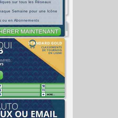
liques sur tous les Réseaux
chaque Semaine pour une Icône
es ou en Abonnements
HÉRER MAINTENANT
QUI
STANDARD GOLD
CLASSEMENTS
P
DE TOURNOIS
EN LIGNE
OMPRIS :
YS
R
AUTO
AUX OU EMAIL