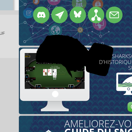
EUF
SHARKS
D’HISTORIQU
S
AMELIOREZ-VO