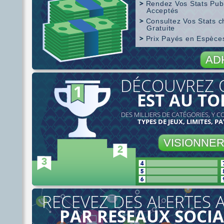
Rendez Vos Stats Pub
Acceptés
Consultez Vos Stats 
Gratuite
Prix Payés en Espèc
Couverture de SharkScope
AD
DÉCOUVREZ 
EST AU TO
DES MILLIERS DE CATÉGORIES, Y C
TYPES DE JEUX, LIMITES, PA
VISIONNE
RECEVEZ DES ALERTES 
PAR RESEAUX SOCI