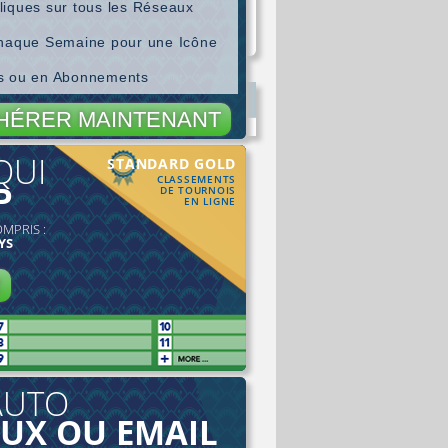
liques sur tous les Réseaux
chaque Semaine pour une Icône
es ou en Abonnements
HÉRER MAINTENANT
QUI
STANDARD GOLD
CLASSEMENTS
P
DE TOURNOIS
EN LIGNE
OMPRIS :
YS
R
AUTO
AUX OU EMAIL