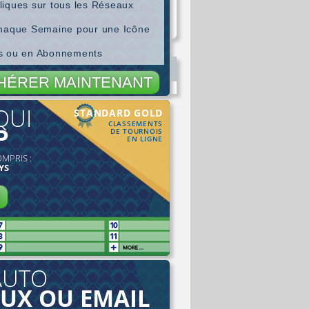
liques sur tous les Réseaux
chaque Semaine pour une Icône
es ou en Abonnements
HÉRER MAINTENANT
QUI
STANDARD GOLD
CLASSEMENTS
P
DE TOURNOIS
EN LIGNE
OMPRIS :
YS
R
AUTO
AUX OU EMAIL