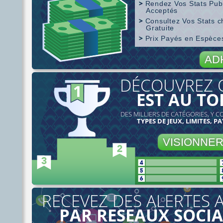
Rendez Vos Stats Pub
Acceptés
Consultez Vos Stats 
Gratuite
Prix Payés en Espèc
Couverture de SharkScope
AD
DÉCOUVREZ 
EST AU TO
DES MILLIERS DE CATÉGORIES, Y C
TYPES DE JEUX, LIMITES, PA
VISIONNE
RECEVEZ DES ALERTES 
PAR RESEAUX SOCI