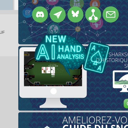
EUF
SHARKS
D’HISTORIQU
S
AMELIOREZ-VO